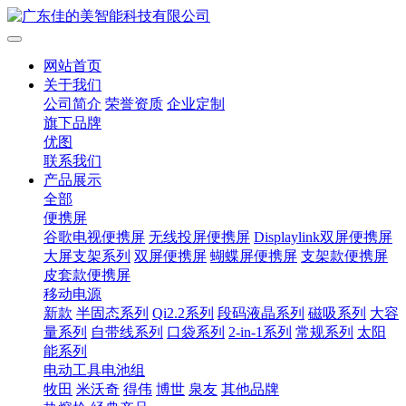
网站首页
关于我们
公司简介
荣誉资质
企业定制
旗下品牌
优图
联系我们
产品展示
全部
便携屏
谷歌电视便携屏
无线投屏便携屏
Displaylink双屏便携屏
大屏支架系列
双屏便携屏
蝴蝶屏便携屏
支架款便携屏
皮套款便携屏
移动电源
新款
半固态系列
Qi2.2系列
段码液晶系列
磁吸系列
大容
量系列
自带线系列
口袋系列
2-in-1系列
常规系列
太阳
能系列
电动工具电池组
牧田
米沃奇
得伟
博世
泉友
其他品牌