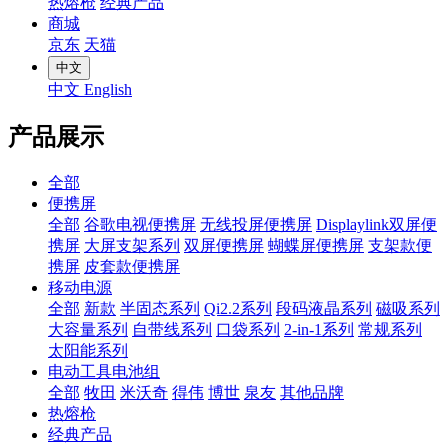
热熔枪
经典产品
商城
京东
天猫
中文
中文
English
产品展示
全部
便携屏
全部
谷歌电视便携屏
无线投屏便携屏
Displaylink双屏便
携屏
大屏支架系列
双屏便携屏
蝴蝶屏便携屏
支架款便
携屏
皮套款便携屏
移动电源
全部
新款
半固态系列
Qi2.2系列
段码液晶系列
磁吸系列
大容量系列
自带线系列
口袋系列
2-in-1系列
常规系列
太阳能系列
电动工具电池组
全部
牧田
米沃奇
得伟
博世
泉友
其他品牌
热熔枪
经典产品