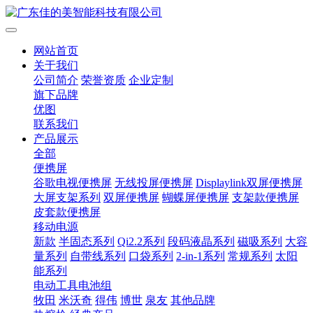
网站首页
关于我们
公司简介
荣誉资质
企业定制
旗下品牌
优图
联系我们
产品展示
全部
便携屏
谷歌电视便携屏
无线投屏便携屏
Displaylink双屏便携屏
大屏支架系列
双屏便携屏
蝴蝶屏便携屏
支架款便携屏
皮套款便携屏
移动电源
新款
半固态系列
Qi2.2系列
段码液晶系列
磁吸系列
大容
量系列
自带线系列
口袋系列
2-in-1系列
常规系列
太阳
能系列
电动工具电池组
牧田
米沃奇
得伟
博世
泉友
其他品牌