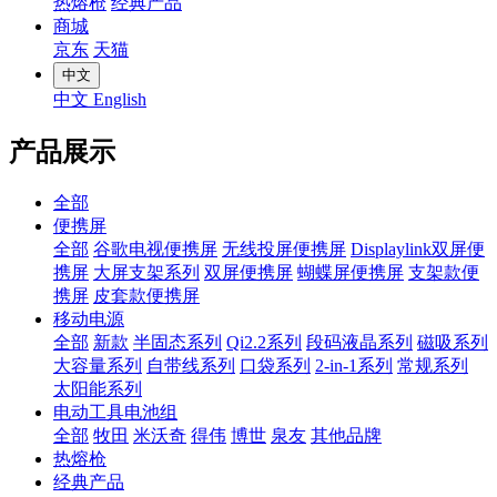
热熔枪
经典产品
商城
京东
天猫
中文
中文
English
产品展示
全部
便携屏
全部
谷歌电视便携屏
无线投屏便携屏
Displaylink双屏便
携屏
大屏支架系列
双屏便携屏
蝴蝶屏便携屏
支架款便
携屏
皮套款便携屏
移动电源
全部
新款
半固态系列
Qi2.2系列
段码液晶系列
磁吸系列
大容量系列
自带线系列
口袋系列
2-in-1系列
常规系列
太阳能系列
电动工具电池组
全部
牧田
米沃奇
得伟
博世
泉友
其他品牌
热熔枪
经典产品