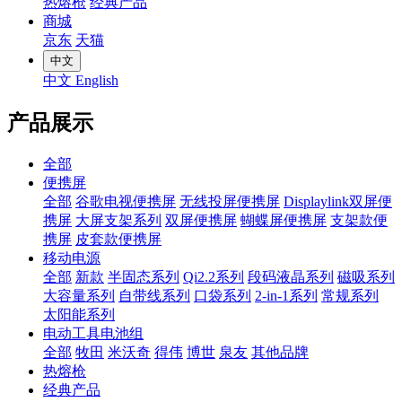
热熔枪
经典产品
商城
京东
天猫
中文
中文
English
产品展示
全部
便携屏
全部
谷歌电视便携屏
无线投屏便携屏
Displaylink双屏便
携屏
大屏支架系列
双屏便携屏
蝴蝶屏便携屏
支架款便
携屏
皮套款便携屏
移动电源
全部
新款
半固态系列
Qi2.2系列
段码液晶系列
磁吸系列
大容量系列
自带线系列
口袋系列
2-in-1系列
常规系列
太阳能系列
电动工具电池组
全部
牧田
米沃奇
得伟
博世
泉友
其他品牌
热熔枪
经典产品