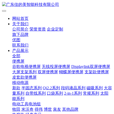
网站首页
关于我们
公司简介
荣誉资质
企业定制
旗下品牌
优图
联系我们
产品展示
全部
便携屏
谷歌电视便携屏
无线投屏便携屏
Displaylink双屏便携屏
大屏支架系列
双屏便携屏
蝴蝶屏便携屏
支架款便携屏
皮套款便携屏
移动电源
新款
半固态系列
Qi2.2系列
段码液晶系列
磁吸系列
大容
量系列
自带线系列
口袋系列
2-in-1系列
常规系列
太阳
能系列
电动工具电池组
牧田
米沃奇
得伟
博世
泉友
其他品牌