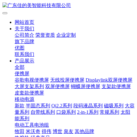
网站首页
关于我们
公司简介
荣誉资质
企业定制
旗下品牌
优图
联系我们
产品展示
全部
便携屏
谷歌电视便携屏
无线投屏便携屏
Displaylink双屏便携屏
大屏支架系列
双屏便携屏
蝴蝶屏便携屏
支架款便携屏
皮套款便携屏
移动电源
新款
半固态系列
Qi2.2系列
段码液晶系列
磁吸系列
大容
量系列
自带线系列
口袋系列
2-in-1系列
常规系列
太阳
能系列
电动工具电池组
牧田
米沃奇
得伟
博世
泉友
其他品牌