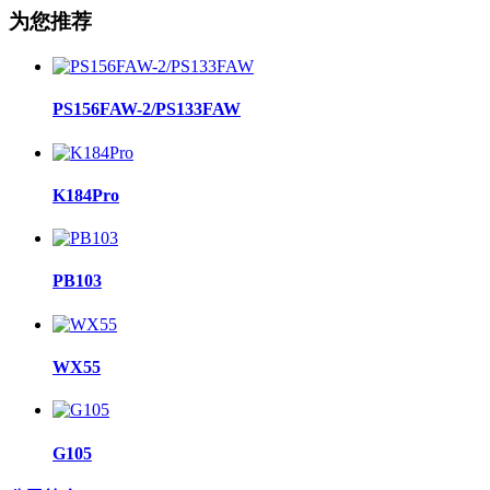
为您推荐
PS156FAW-2/PS133FAW
K184Pro
PB103
WX55
G105