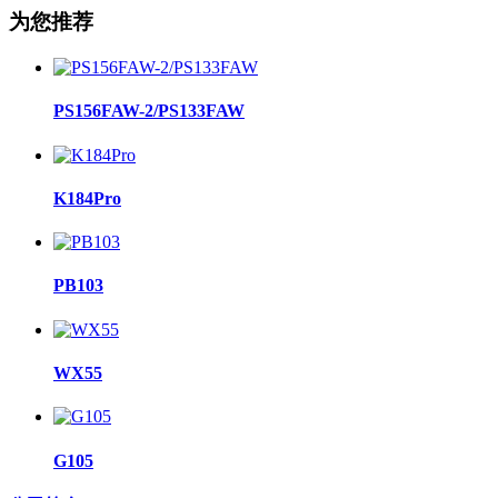
为您推荐
PS156FAW-2/PS133FAW
K184Pro
PB103
WX55
G105