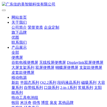
网站首页
关于我们
公司简介
荣誉资质
企业定制
旗下品牌
优图
联系我们
产品展示
全部
便携屏
谷歌电视便携屏
无线投屏便携屏
Displaylink双屏便携屏
大屏支架系列
双屏便携屏
蝴蝶屏便携屏
支架款便携屏
皮套款便携屏
移动电源
新款
半固态系列
Qi2.2系列
段码液晶系列
磁吸系列
大容
量系列
自带线系列
口袋系列
2-in-1系列
常规系列
太阳
能系列
电动工具电池组
牧田
米沃奇
得伟
博世
泉友
其他品牌