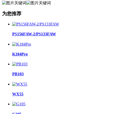
为您推荐
PS156FAW-2/PS133FAW
K184Pro
PB103
WX55