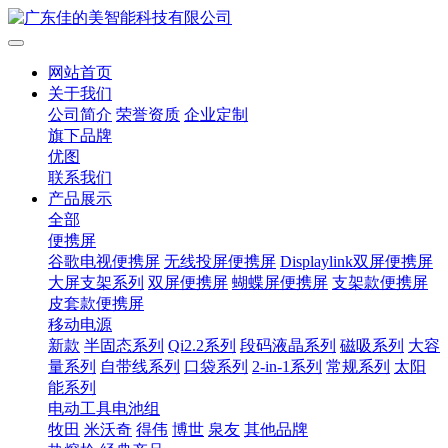
网站首页
关于我们
公司简介
荣誉资质
企业定制
旗下品牌
优图
联系我们
产品展示
全部
便携屏
谷歌电视便携屏
无线投屏便携屏
Displaylink双屏便携屏
大屏支架系列
双屏便携屏
蝴蝶屏便携屏
支架款便携屏
皮套款便携屏
移动电源
新款
半固态系列
Qi2.2系列
段码液晶系列
磁吸系列
大容
量系列
自带线系列
口袋系列
2-in-1系列
常规系列
太阳
能系列
电动工具电池组
牧田
米沃奇
得伟
博世
泉友
其他品牌