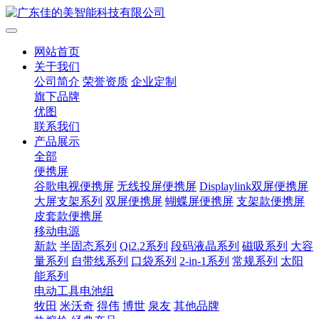
网站首页
关于我们
公司简介
荣誉资质
企业定制
旗下品牌
优图
联系我们
产品展示
全部
便携屏
谷歌电视便携屏
无线投屏便携屏
Displaylink双屏便携屏
大屏支架系列
双屏便携屏
蝴蝶屏便携屏
支架款便携屏
皮套款便携屏
移动电源
新款
半固态系列
Qi2.2系列
段码液晶系列
磁吸系列
大容
量系列
自带线系列
口袋系列
2-in-1系列
常规系列
太阳
能系列
电动工具电池组
牧田
米沃奇
得伟
博世
泉友
其他品牌