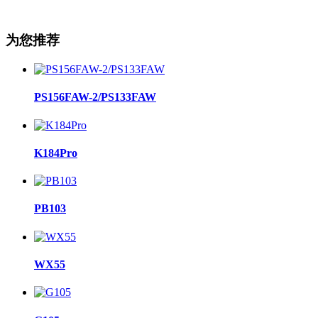
为您推荐
PS156FAW-2/PS133FAW
K184Pro
PB103
WX55