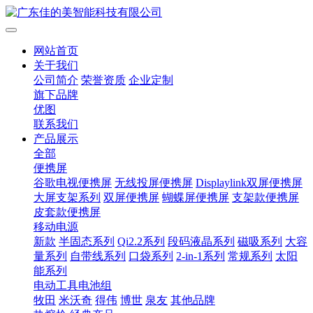
网站首页
关于我们
公司简介
荣誉资质
企业定制
旗下品牌
优图
联系我们
产品展示
全部
便携屏
谷歌电视便携屏
无线投屏便携屏
Displaylink双屏便携屏
大屏支架系列
双屏便携屏
蝴蝶屏便携屏
支架款便携屏
皮套款便携屏
移动电源
新款
半固态系列
Qi2.2系列
段码液晶系列
磁吸系列
大容
量系列
自带线系列
口袋系列
2-in-1系列
常规系列
太阳
能系列
电动工具电池组
牧田
米沃奇
得伟
博世
泉友
其他品牌