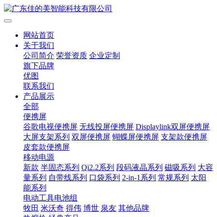
网站首页
关于我们
公司简介
荣誉资质
企业定制
旗下品牌
优图
联系我们
产品展示
全部
便携屏
谷歌电视便携屏
无线投屏便携屏
Displaylink双屏便携屏
大屏支架系列
双屏便携屏
蝴蝶屏便携屏
支架款便携屏
皮套款便携屏
移动电源
新款
半固态系列
Qi2.2系列
段码液晶系列
磁吸系列
大容
量系列
自带线系列
口袋系列
2-in-1系列
常规系列
太阳
能系列
电动工具电池组
牧田
米沃奇
得伟
博世
泉友
其他品牌