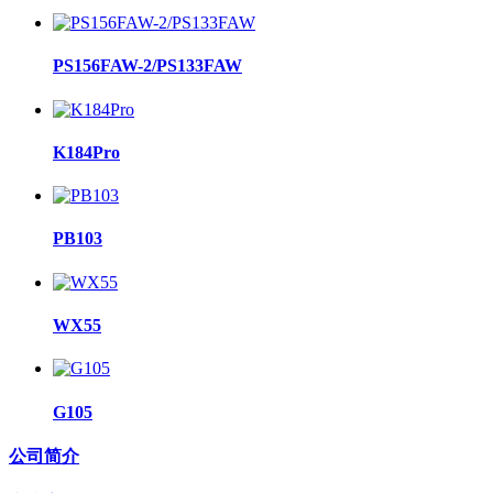
PS156FAW-2/PS133FAW
K184Pro
PB103
WX55
G105
公司简介