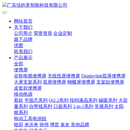
网站首页
关于我们
公司简介
荣誉资质
企业定制
旗下品牌
优图
联系我们
产品展示
全部
便携屏
谷歌电视便携屏
无线投屏便携屏
Displaylink双屏便携屏
大屏支架系列
双屏便携屏
蝴蝶屏便携屏
支架款便携屏
皮套款便携屏
移动电源
新款
半固态系列
Qi2.2系列
段码液晶系列
磁吸系列
大容
量系列
自带线系列
口袋系列
2-in-1系列
常规系列
太阳
能系列
电动工具电池组
牧田
米沃奇
得伟
博世
泉友
其他品牌